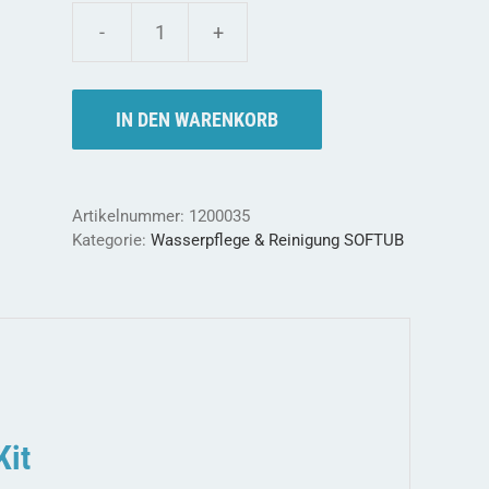
Softub
Starter
Kit
-
IN DEN WARENKORB
Top
Pflege
von
Anfang
Artikelnummer:
1200035
an
Kategorie:
Wasserpflege & Reinigung SOFTUB
Menge
Kit