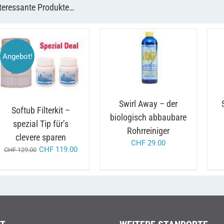
teressante Produkte…
/
Angebot!
IN DEN WARENKORB
I
AUSFÜHRUNG WÄHLEN
DETAILS
DIESES
/
DETAILS
PRODUKT
WEIST
MEHRERE
VARIANTEN
Swirl Away – der
Softub Filterkit –
AUF.
biologisch abbaubare
DIE
spezial Tip für’s
OPTIONEN
Rohrreiniger
clevere sparen
KÖNNEN
CHF
29.00
AUF
CHF
119.00
CHF
129.00
DER
PRODUKTSEITE
GEWÄHLT
WERDEN