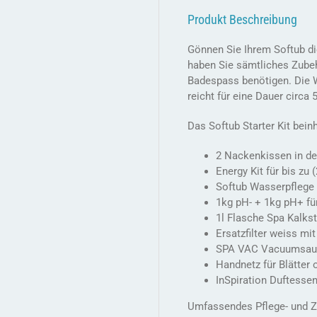
Produkt Beschreibung
Gönnen Sie Ihrem Softub die
haben Sie sämtliches Zubeh
Badespass benötigen. Die W
reicht für eine Dauer circa
Das Softub Starter Kit beinh
2 Nackenkissen in de
Energy Kit für bis z
Softub Wasserpflege 
1kg pH- + 1kg pH+ fü
1l Flasche Spa Kalkst
Ersatzfilter weiss mi
SPA VAC Vacuumsaug
Handnetz für Blätter
InSpiration Duftesse
Umfassendes Pflege- und Zu