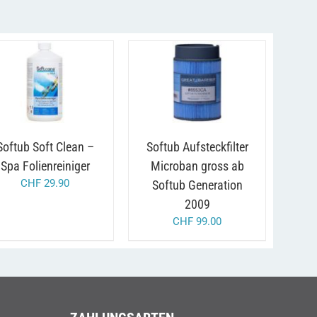
/
/
N DEN WARENKORB
IN DEN WARENKORB
DETAILS
DETAILS
Softub Soft Clean –
Softub Aufsteckfilter
Spa Folienreiniger
Microban gross ab
CHF
29.90
Softub Generation
2009
CHF
99.00