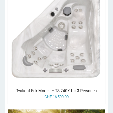
DIESES
/
AUSFÜHRUNG WÄHLEN
DETAILS
PRODUKT
WEIST
MEHRERE
VARIANTEN
AUF.
DIE
OPTIONEN
KÖNNEN
AUF
DER
PRODUKTSEITE
GEWÄHLT
Twilight Eck Modell – TS 240X für 3 Personen
WERDEN
CHF
16'500.00