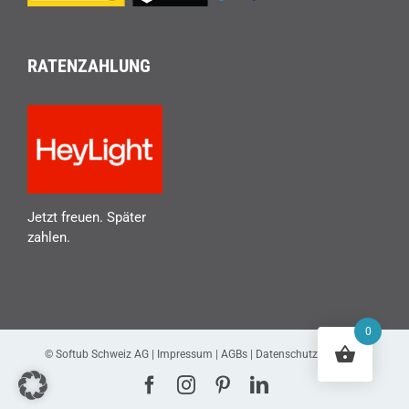
RATENZAHLUNG
Jetzt freuen. Später
zahlen.
0
© Softub Schweiz AG |
Impressum
|
AGBs
|
Datenschutzerklärung
Facebook
Instagram
Pinterest
LinkedIn