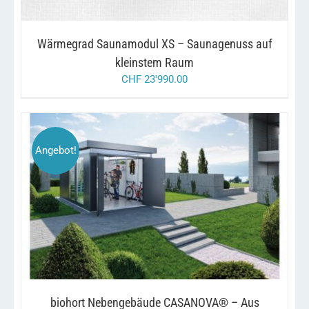
Wärmegrad Saunamodul XS – Saunagenuss auf
kleinstem Raum
CHF
23'990.00
Angebot!
DIESES
/
AUSFÜHRUNG WÄHLEN
DETAILS
PRODUKT
WEIST
MEHRERE
VARIANTEN
AUF.
DIE
OPTIONEN
KÖNNEN
biohort Nebengebäude CASANOVA® – Aus
AUF